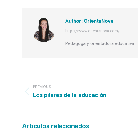
Author:
OrientaNova
https://www.orientanova.com/
Pedagoga y orientadora educativa
Post
navigation
PREVIOUS
Los pilares de la educación
Previous
post:
Artículos relacionados