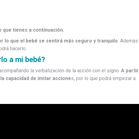
o que tienes a continuación.
or lo que el bebé se sentirá más seguro y tranquilo
. Además
drá hacerlo.
lo a mi bebé?
acompañando la verbalización de la acción con el signo.
A partir
la capacidad de imitar accione
s, por lo que podrá empezar a