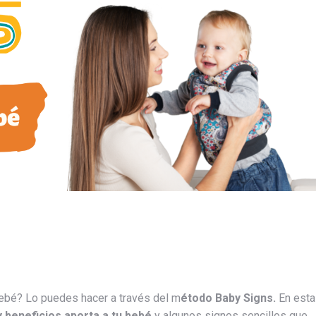
ebé? Lo puedes hacer a través del m
étodo Baby Signs.
En esta
y beneficios aporta a tu bebé
y algunos signos sencillos que