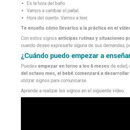
Es la hora del baño.
Vamos a cambiar el pañal.
Hora del cuento. Vamos a leer.
Te enseño cómo llevarlos a la práctica en el víde
Con estos signos
anticipas rutinas y situaciones p
cuando desee expresarte alguna de sus demandas, po
¿Cuándo puedo empezar a enseñar
Puedes
empezar en torno a los 6 meses
de edad, 
del octavo mes, el bebé comenzará a desarrollar 
utilizar signos para comunicarse
Aprende a realizar los signos en el siguiente vídeo.