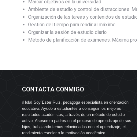
Marcar objetivos en la universidad
Ambiente de estudio y control de distracciones. M
Organización de las tareas y contenidos de estudi
Gestión del tiempo para rendir al máximo
Organizar la sesión de estudio diario
Método de planificación de exámenes. Máxima pro
CONTACTA CONMIGO
¡Hola! Soy Ester Ruiz, pedagoga especialista en orientación
educativa. Ayudo a estudiantes a conseguir los mejores
resultados académicos, a través de un método de estudio
activo. Asesoro a padres en el proceso de aprendizaje de sus
hijos, trabajando temas relacionados con el aprendizaje, el
rendimiento escolar o la motivación académica.