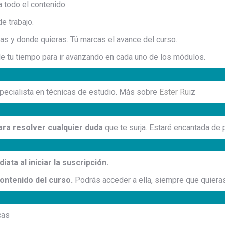
a todo el contenido.
e trabajo.
ras y donde quieras. Tú marcas el avance del curso.
de tu tiempo para ir avanzando en cada uno de los módulos.
pecialista en técnicas de estudio. Más sobre
Ester Rui
z
ara resolver cualquier duda
que te surja. Estaré encantada de p
ata al iniciar la suscripción.
ontenido del curso.
Podrás acceder a ella, siempre que quieras
cas