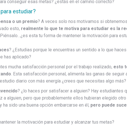
ara conseguir esas metas? ¿estás en el camino correcto?
para estudiar?
ensa o un premio
? A veces solo nos motivamos si obtenemos
ivado esto,
realmente lo que te motiva para estudiar es la 
? Piénsalo…¿es esta tu forma de mantener la motivación para est
haces
? ¿Estudias porque le encuentras un sentido a lo que haces
e has aplicado?
es mucha satisfacción personal por el trabajo realizado,
esto t
zando
. Esta satisfacción personal, alimenta las ganas de segui
 estudio diario con más energía ¿crees que necesitas algo más?
nvencido
? ¿lo haces por satisfacer a alguien? Hay estudiantes 
iz a alguien, pero que probablemente ellos hubieran elegido otr
y ha sido una buena opción embarcarse en él,
pero puede suce
antener la motivación para estudiar y alcanzar tus metas?