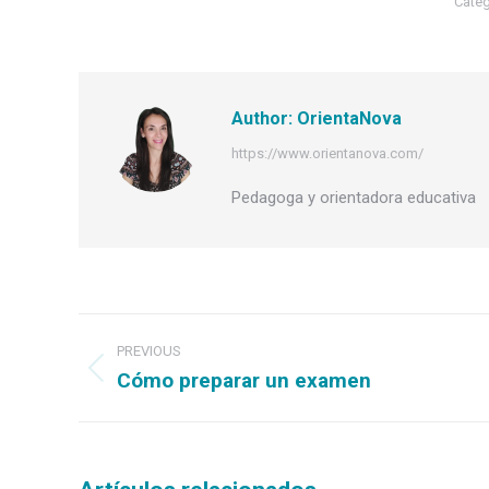
Categ
Author:
OrientaNova
https://www.orientanova.com/
Pedagoga y orientadora educativa
Post
navigation
PREVIOUS
Cómo preparar un examen
Previous
post: